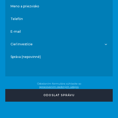
Meno a priezvisko
Telefón
E-mail
Cieľ investície
Správa (nepovinné)
Odoslaním formulára súhlasíte so
spracovaním osobných údajov
ODOSLAŤ SPRÁVU