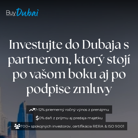
Investujte do Dubaja s
partnerom, ktorý stojí
po vašom boku aj po
podpise zmluvy
7–12% priemerný ročný výnos z prenájmu
0% daň z príjmu aj predaja majetku
700+ spokojných investorov, certifikácia RERA & ISO 9001