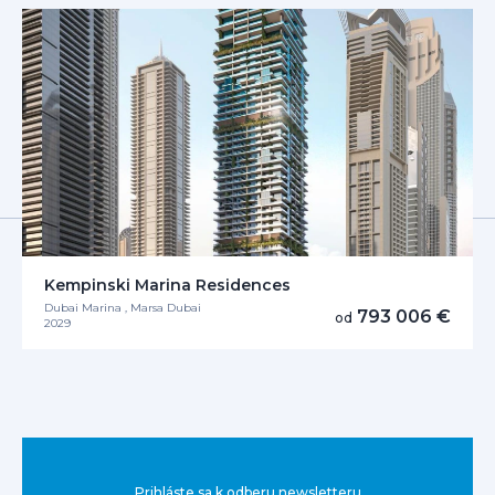
Kempinski Marina Residences
Dubai Marina , Marsa Dubai
793 006 €
od
2029
Prihláste sa k odberu newsletteru