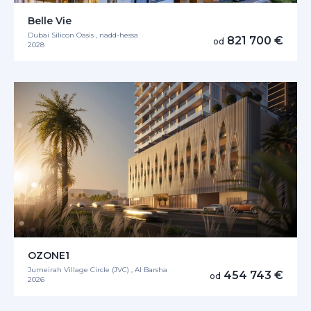
Belle Vie
Dubai Silicon Oasis , nadd-hessa
821 700 €
od
2028
OZONE1
Jumeirah Village Circle (JVC) , Al Barsha
454 743 €
od
2026