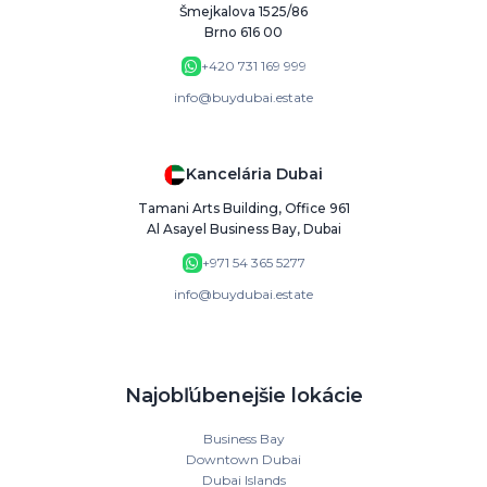
Šmejkalova 1525/86
Brno 616 00
+420 731 169 999
info@buydubai.estate
Kancelária Dubai
Tamani Arts Building, Office 961
Al Asayel Business Bay, Dubai
+971 54 365 5277
info@buydubai.estate
Najobľúbenejšie lokácie
Business Bay
Downtown Dubai
Dubai Islands