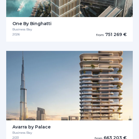
One By Binghatti
Business Bay
751 269 €
2026
from
Avarra by Palace
Business Bay
663 203 €
2031
from