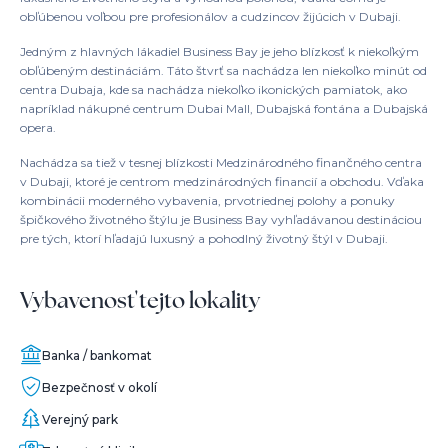
obľúbenou voľbou pre profesionálov a cudzincov žijúcich v Dubaji.
Jedným z hlavných lákadiel Business Bay je jeho blízkosť k niekoľkým
obľúbeným destináciám. Táto štvrť sa nachádza len niekoľko minút od
centra Dubaja, kde sa nachádza niekoľko ikonických pamiatok, ako
napríklad nákupné centrum Dubai Mall, Dubajská fontána a Dubajská
opera.
Nachádza sa tiež v tesnej blízkosti Medzinárodného finančného centra
v Dubaji, ktoré je centrom medzinárodných financií a obchodu. Vďaka
kombinácii moderného vybavenia, prvotriednej polohy a ponuky
špičkového životného štýlu je Business Bay vyhľadávanou destináciou
pre tých, ktorí hľadajú luxusný a pohodlný životný štýl v Dubaji.
Vybavenosť tejto lokality
Banka / bankomat
Bezpečnosť v okolí
Verejný park