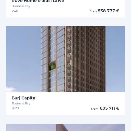
Rove Home Marasi Drive
Business Bay
538 777 €
2027
from
Burj Capital
Business Bay
605 711 €
2029
from