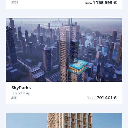
1 758 599 €
2025
from
SkyParks
Business Bay
701 401 €
2031
from