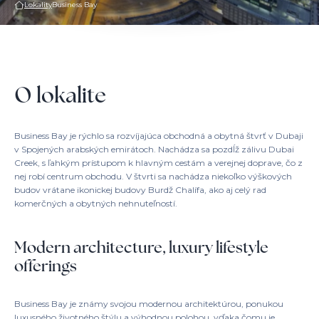
Lokality
Business Bay
O lokalite
Business Bay je rýchlo sa rozvíjajúca obchodná a obytná štvrť v Dubaji
v Spojených arabských emirátoch. Nachádza sa pozdĺž zálivu Dubai
Creek, s ľahkým prístupom k hlavným cestám a verejnej doprave, čo z
nej robí centrum obchodu. V štvrti sa nachádza niekoľko výškových
budov vrátane ikonickej budovy Burdž Chalífa, ako aj celý rad
komerčných a obytných nehnuteľností.
Modern architecture, luxury lifestyle
offerings
Business Bay je známy svojou modernou architektúrou, ponukou
luxusného životného štýlu a výhodnou polohou, vďaka čomu je