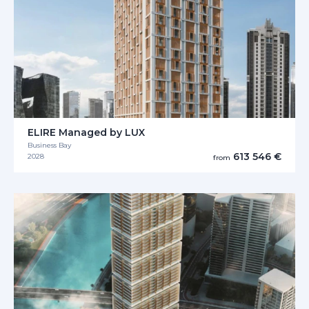
ELIRE Managed by LUX
Business Bay
613 546 €
2028
from