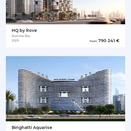
HQ by Rove
Business Bay
790 241 €
2029
from
Binghatti Aquarise