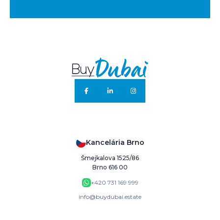
Kancelária Brno
Šmejkalova 1525/86
Brno 616 00
+420 731 169 999
info@buydubai.estate