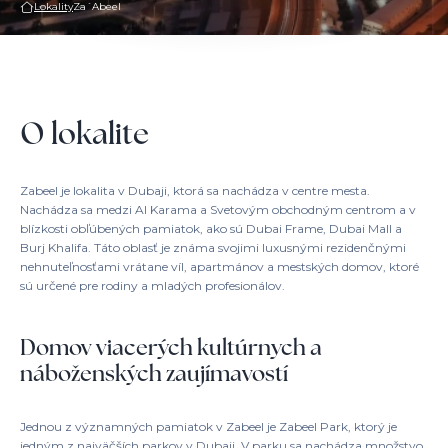
Lokality
Za´Abeel
O lokalite
Zabeel je lokalita v Dubaji, ktorá sa nachádza v centre mesta.
Nachádza sa medzi Al Karama a Svetovým obchodným centrom a v
blízkosti obľúbených pamiatok, ako sú Dubai Frame, Dubai Mall a
Burj Khalifa. Táto oblasť je známa svojimi luxusnými rezidenčnými
nehnuteľnosťami vrátane víl, apartmánov a mestských domov, ktoré
sú určené pre rodiny a mladých profesionálov.
Domov viacerých kultúrnych a
náboženských zaujímavostí
Jednou z významných pamiatok v Zabeel je Zabeel Park, ktorý je
jedným z najväčších parkov v Dubaji. V parku sa nachádza množstvo