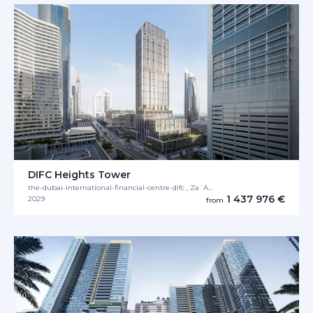
DIFC Heights Tower
the-dubai-international-financial-centre-difc , Za´Abeel
1 437 976 €
2029
from