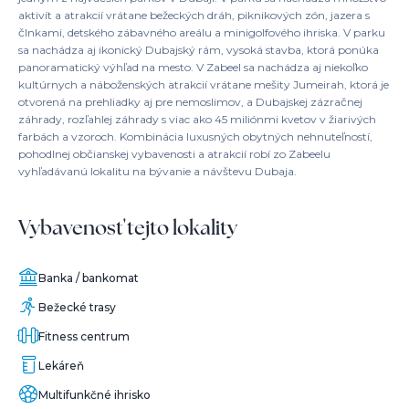
aktivít a atrakcií vrátane bežeckých dráh, piknikových zón, jazera s
člnkami, detského zábavného areálu a minigolfového ihriska. V parku
sa nachádza aj ikonický Dubajský rám, vysoká stavba, ktorá ponúka
panoramatický výhľad na mesto. V Zabeel sa nachádza aj niekoľko
kultúrnych a náboženských atrakcií vrátane mešity Jumeirah, ktorá je
otvorená na prehliadky aj pre nemoslimov, a Dubajskej zázračnej
záhrady, rozľahlej záhrady s viac ako 45 miliónmi kvetov v žiarivých
farbách a vzoroch. Kombinácia luxusných obytných nehnuteľností,
pohodlnej občianskej vybavenosti a atrakcií robí zo Zabeelu
vyhľadávanú lokalitu na bývanie a návštevu Dubaja.
Vybavenosť tejto lokality
Banka / bankomat
Bežecké trasy
Fitness centrum
Lekáreň
Multifunkčné ihrisko