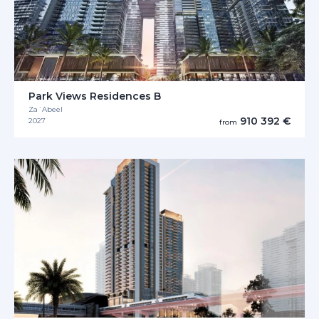
Park Views Residences B
Za´Abeel
910 392 €
2027
from