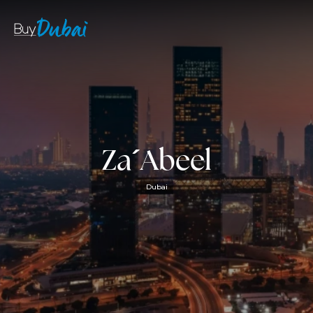
Za´Abeel
Dubai