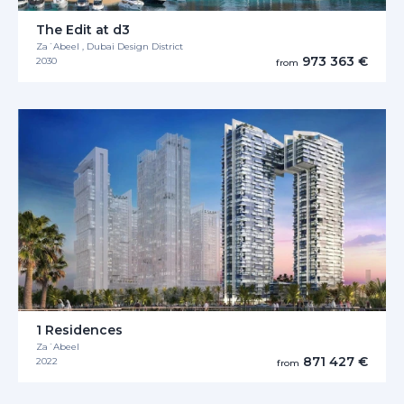
The Edit at d3
Za´Abeel , Dubai Design District
973 363 €
2030
from
1 Residences
Za´Abeel
871 427 €
2022
from