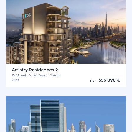
Artistry Residences 2
Za´Abeel , Dubai Design District
556 878 €
2029
from