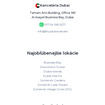
Kancelária Dubai
Tamani Arts Building, Office 961
Al Asayel Business Bay, Dubai
+971 54 365 5277
info@buydubai.estate
Najobľúbenejšie lokácie
Business Bay
Downtown Dubai
Dubai Islands
Dubai Marina
Jumeirah Gardens
Jumeirah Lake Towers
Jumeirah Village Circle (JVC)