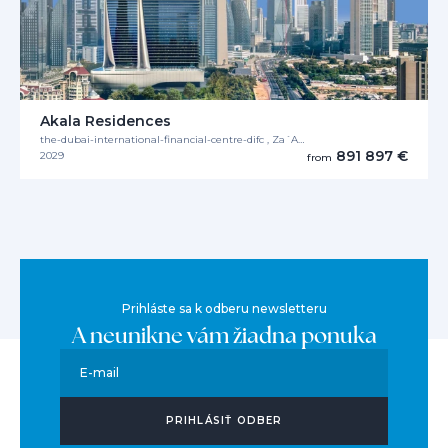
Akala Residences
the-dubai-international-financial-centre-difc , Za´Abeel
891 897 €
2029
from
Prihláste sa k odberu newsletteru
A neunikne vám žiadna ponuka
E-mail
PRIHLÁSIŤ ODBER