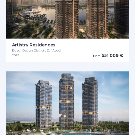
Artistry Residences
Dubai Design District , Za´Abeel
551 009 €
2029
from