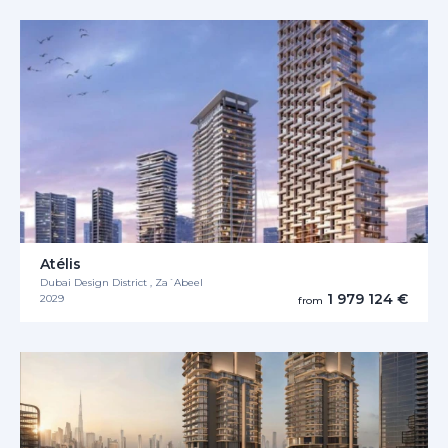
Atélis
Dubai Design District , Za´Abeel
1 979 124 €
2029
from