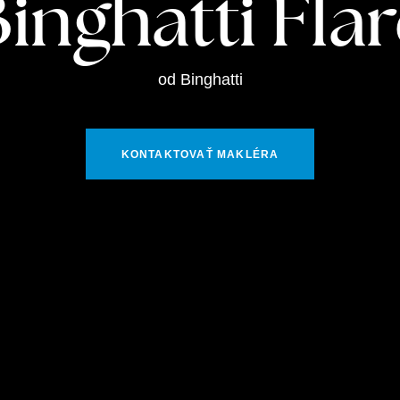
inghatti Fla
od Binghatti
KONTAKTOVAŤ MAKLÉRA
Používame coo
Súbory cookie a ďalšie
vášho zážitku z prehli
zobrazovali prispôsobe
našich webových stráno