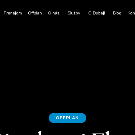
enájom
Offplan
O nás
Služby
O Dubaji
Blog
K
OFFPLAN