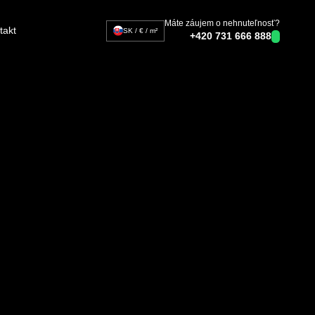
Máte záujem o nehnuteľnosť?
ontakt
SK / € / m²
+420 731 666 888