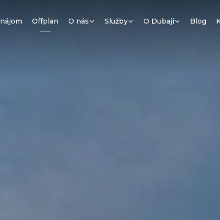
enájom
Offplan
O nás
Služby
O Dubaji
Blog
K