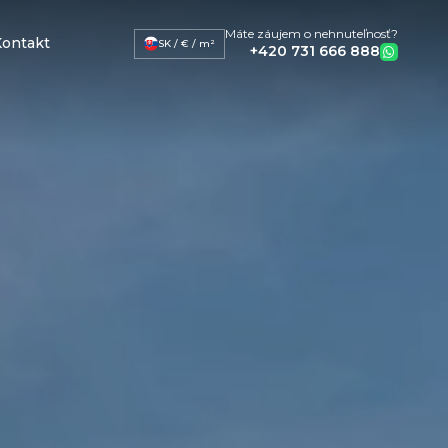
Máte záujem o nehnuteľnosť?
ontakt
SK / € / m²
+420 731 666 888