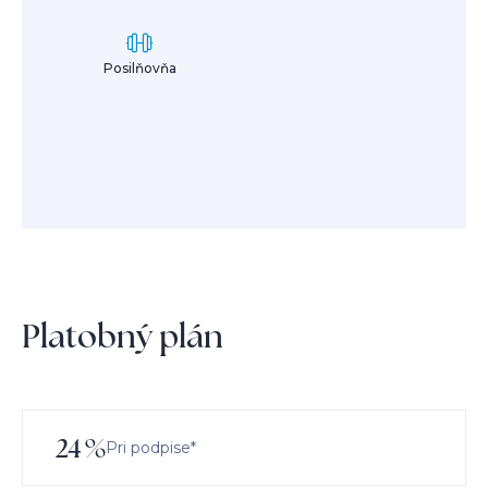
Posilňovňa
Platobný plán
24
%
Pri podpise*