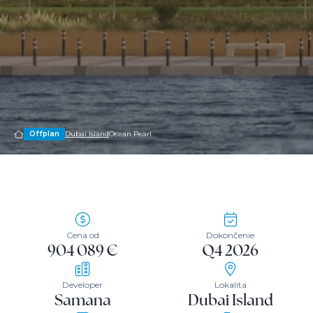
Offplan
Dubai Island
Ocean Pearl
Cena od
Dokončenie
904 089 €
Q4 2026
Developer
Lokalita
Samana
Dubai Island