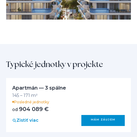
Dubaji, si môžete naozaj užiť to najlepšie z oboch svetov.
Typické jednotky v projekte
Apartmán — 3 spálne
145 – 171 m²
Posledné jednotky
904 089 €
od
Zistiť viac
MÁM ZÁUJEM