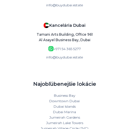
info@buydubai.estate
Kancelária Dubai
Tamani Arts Building, Office 961
Al Asayel Business Bay, Dubai
+971 54 365 5277
info@buydubai.estate
Najobľúbenejšie lokácie
Business Bay
Downtown Dubai
Dubai Islands
Dubai Marina
Jumeirah Gardens
Jumeirah Lake Towers
Jumeirah Village Circle (JVC)