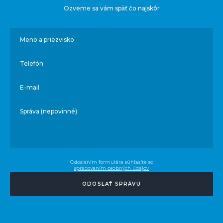
Ozveme sa vám späť čo najskôr
Meno a priezvisko
Telefón
E-mail
Správa (nepovinné)
Odoslaním formulára súhlasíte so
spracovaním osobných údajov
ODOSLAŤ SPRÁVU