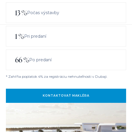
13
%
Počas výstavby
1
%
Pri predaní
66
%
Po predaní
* Zahŕňa poplatok 4% za registráciu nehnuteľnosti v Dubaji.
KONTAKTOVAŤ MAKLÉRA