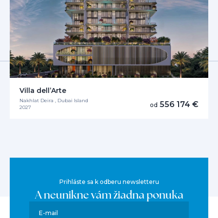
Villa dell’Arte
Nakhlat Deira , Dubai Island
556 174 €
od
2027
Prihláste sa k odberu newsletteru
A neunikne vám žiadna ponuka
E-mail