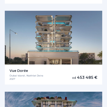
Vue Dorée
Dubai Island , Nakhlat Deira
453 485 €
od
2027