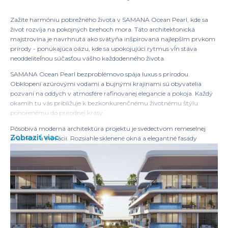
Zažite harmóniu pobrežného života v SAMANA Ocean Pearl, kde sa
život rozvíja na pokojných brehoch mora. Táto architektonická
majstrovina je navrhnutá ako svätyňa inšpirovaná najlepším prvkom
prírody - ponúkajúca oázu, kde sa upokojujúci rytmus vĺn stáva
neoddeliteľnou súčasťou vášho každodenného života.
SAMANA Ocean Pearl bezproblémovo spája luxus s prírodou.
Obklopení azúrovými vodami a bujnými krajinami sú obyvatelia
pozvaní na oddych v atmosfére rafinovanej elegancie a pokoja. Každý
okamih tu vás približuje k bezkonkurenčnému životnému štýlu
ponorenému do prírodnej krásy.
Pôsobivá moderná architektúra projektu je svedectvom remeselnej
Zobraziť viac
zručnosti a inovácií. Rozsiahle sklenené okná a elegantné fasády
pozývajú svetlo oceánu dovnútra, rozmazávajúc hranice medzi
vnútorným komfortom a ohromujúcimi výhľadmi vonku. Dôkladné
detaily, od štýlových balkónov po bezchybné povrchové úpravy,
definujú nový štandard súčasného luxusu.
V SAMANA Ocean Pearl sa pokoj stretáva s konektivitou. Každé ráno sa
zobudíte s očarujúcimi výhľadmi na more, uniknete z ruchu mesta a
zdieľate nezabudnuteľné chvíle s blízkymi. A s prvotriednou polohou,
ktorá ponúka bezproblémový prístup k najlepším destináciám v