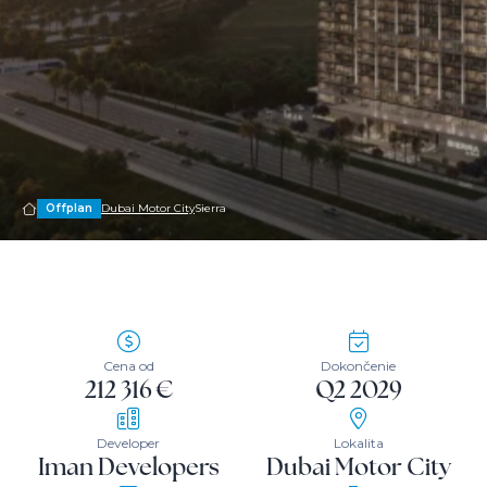
Offplan
Dubai Motor City
Sierra
Cena od
Dokončenie
212 316 €
Q2 2029
Developer
Lokalita
Iman Developers
Dubai Motor City