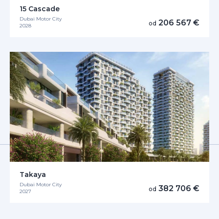
15 Cascade
Dubai Motor City
206 567 €
od
2028
Takaya
Dubai Motor City
382 706 €
od
2027