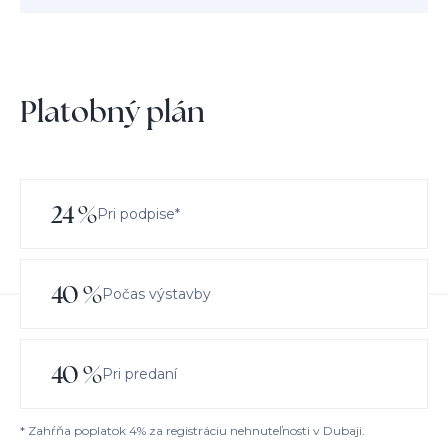
Platobný plán
24
%
Pri podpise*
40
%
Počas výstavby
40
%
Pri predaní
* Zahŕňa poplatok 4% za registráciu nehnuteľnosti v Dubaji.