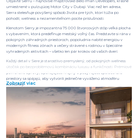
Objavte Sierru – najnovšie majstrovské dielo Iman Developers, krásne
umiestnené v pulzujúcej Motor City v Dubaji. Viac než len adresa,
Sierra stelesňuje povýšený spôsob života pre tých, ktorí túžia po
pohodlí, wellness a nezameniteľnom pocite príslušnosti.
Klenotom Sierry je impozantná 75 000 štvorcových stôp veľká plocha
s vybavením, ktorá predefinuje mestský voľný čas. Predstavte si rána v
pokojných záhradných priestoroch, popoludnia nabité energiou v
moderných fitness zónach a večery strávené s rodinou v špeciálne
vyhradených aktivitách – všetko len pár krokov od vašich dverí.
Každý detail v Siere je starostlivo premyslený, od pokojných wellness
útočísk po bezproblémovú kombináciu luxusu a funkčnosti. Prémiové
povrchové úpravy, upokojujúce krajiny a pozývajúce spoločenské
priestory sa spájajú, aby vytvorili jedinečne vyváženú atmosféru
Zobraziť viac
komunity.
Vstúpte do domova, kde sa rozmaznávanie stretáva s úmyslom. S
dôrazom na podporu vášho životného štýlu a pohody, Sierra prináša
nový štandard v modernom živote v Dubaji – štýlový, rafinovaný a
dokonale v súlade s vašimi ambíciami.