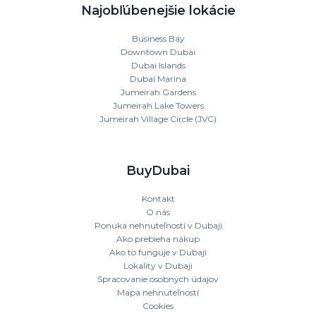
Najobľúbenejšie lokácie
Business Bay
Downtown Dubai
Dubai Islands
Dubai Marina
Jumeirah Gardens
Jumeirah Lake Towers
Jumeirah Village Circle (JVC)
BuyDubai
Kontakt
O nás
Ponuka nehnuteľností v Dubaji
Ako prebieha nákup
Ako to funguje v Dubaji
Lokality v Dubaji
Spracovanie osobných údajov
Mapa nehnuteľností
Cookies