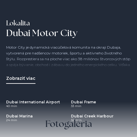
Lokalita
Dubai Motor City
Motor City je dynamická viacúčelová komunita na okraji Dubaja,
vytvorená pre nadšencov motoriek, športu a aktívneho životného
štýlu. Rozprestiera sa na ploche viac ako 38 miliónov štvorcových stôp
a spája bývanie, obchod i zábavu do jedného energického celku. Vďaka
dôrazu na komunitu a pohyb je ideálnym miestom pre rodiny aj
jednotlivcov.
Zobraziť viac
Dubai International Airport
Dubai Frame
40 min
33 min
Dubai Marina
Dubai Creek Harbour
Fotogaléria
24 min
32 min