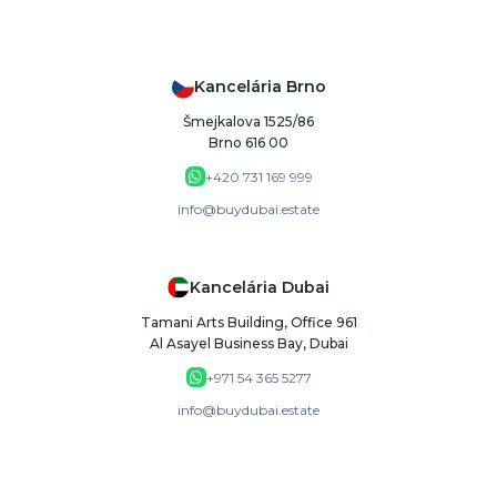
Kancelária Brno
Šmejkalova 1525/86
Brno 616 00
+420 731 169 999
info@buydubai.estate
Kancelária Dubai
Tamani Arts Building, Office 961
Al Asayel Business Bay, Dubai
+971 54 365 5277
info@buydubai.estate