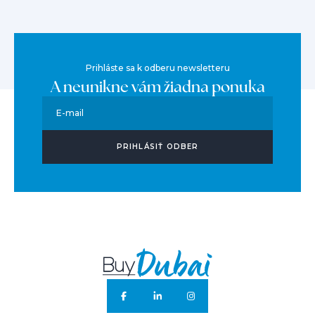
Prihláste sa k odberu newsletteru
A neunikne vám žiadna ponuka
E-mail
PRIHLÁSIŤ ODBER