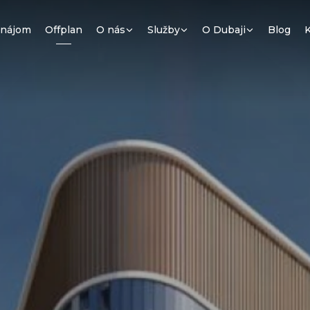
enájom
Offplan
O nás
Služby
O Dubaji
Blog
K