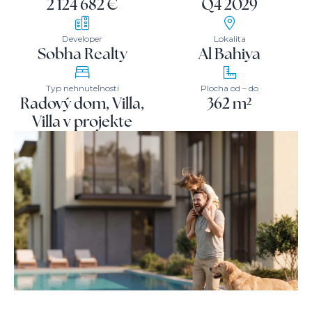
2 124 682 €
Q4 2029
Developer
Lokalita
Sobha Realty
Al Bahiya
Typ nehnuteľností
Plocha od – do
Radový dom, Villa,
362 m²
Villa v projekte