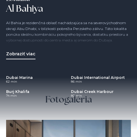
Al Bahiya
Al Bahia je rezidenčná oblasť nachádzajúca sa na severovýchodnom
okraji Abu Dhabi, v blízkosti pobrežia Perzského zálivu. Táto lokalita
ponúka ideálnu kombináciu pokojného bývania, dostatku priestoru a
výbornej dostupnosti do centra mesta aj smerom do Dubaja.
Z pôvodne nenápadnej oblasti sa postupne stáva vyhľadávaná lokalita
Zobraziť viac
pre rodiny aj investorov, ktorí hľadajú dostupnejšiu alternatívu k
prémiovým častiam Abu Dhabi. Vďaka rozvoju infraštruktúry a
blízkosti kľúčových projektov získava Al Bahia čoraz väčší význam na
realitnej mape emirátu.
Dubai Marina
Dubai International Airport
62 min
86 min
Veľkým benefitom je nízka hustota zástavby, väčšie pozemky a
pokojné prostredie, ktoré kontrastuje s rušným centrom mesta.
Burj Khalifa
Dubai Creek Harbour
Fotogaléria
74 min
80 min
Lokalita je tak ideálnym miestom pre tých, ktorí chcú spojiť moderný
životný štýl so súkromím a pohodou.