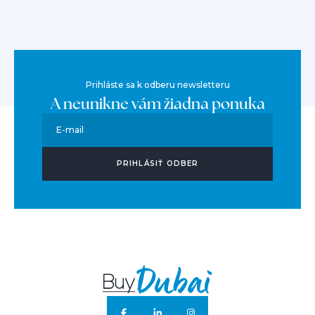
Prihláste sa k odberu newsletteru
A neunikne vám žiadna ponuka
E-mail
PRIHLÁSIŤ ODBER