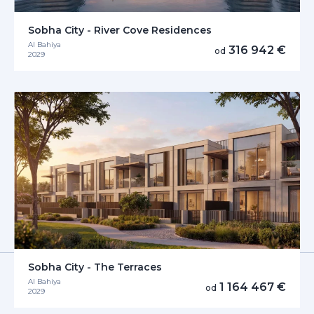
Sobha City - River Cove Residences
Al Bahiya
316 942 €
od
2029
Sobha City - The Terraces
Al Bahiya
1 164 467 €
od
2029