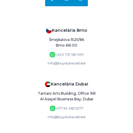
Kancelária Brno
Šmejkalova 1525/86
Brno 616 00
+420 731 169 999
info@buydubai.estate
Kancelária Dubai
Tamani Arts Building, Office 961
Al Asayel Business Bay, Dubai
+971 54 365 5277
info@buydubai.estate