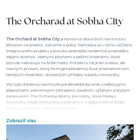
The Orcharad at Sobha City
The Orchard at Sobha City
je komorná vilová štvrť navrhnutá s
dôrazom na priestor, súkromie a pokoj. Nachádza sa v rámci väčšieho
integrovaného projektu a ponúka osobnejšie rezidenčné prostredie s
alejami stromov, zelenými plochami a pešími chodníkmi, ktoré
plynule nadväzujú na širšie mesto. Príroda tu nie je len kulisou, ale
hlavným prvkom, ktorý formuje každodenný život prostredníctvom
tienistých chodníkov, otvorených výhľadov a pocitu rovnováhy.
Vily typu Estate sú navrhnuté pre dlhodobé bývanie, s veľkorysými
dispozíciami, súkromnými záhradami, bazénmi, výťahom a krytým
parkovaním. The Orchard je ideálny pre rodiny, ktoré hľadajú
rovnováhu medzi komunitou a súkromím, a spája kvalitný dizajn
bývania s pokojnou zelenou komunitou.
Zobraziť viac