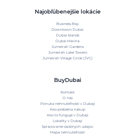
Najobľúbenejšie lokácie
Business Bay
Downtown Dubai
Dubai Islands
Dubai Marina
Jumeirah Gardens
Jumeirah Lake Towers
Jumeirah Village Circle (JVC)
BuyDubai
Kontakt
O nás
Ponuka nehnuteľností v Dubaji
Ako prebieha nákup
Ako to funguje v Dubaji
Lokality v Dubaji
Spracovanie osobných údajov
Mapa nehnuteľností