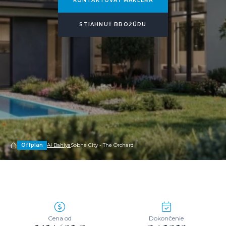
KONTAKTOVAŤ MAKLÉRA
STIAHNUŤ BROŽÚRU
Offplan
Al Bahiya
Sobha City - The Orchard
Cena od
Dokončenie