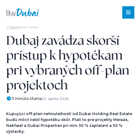
Blog
Detail článku
Dubaj zavádza skorší
prístup k hypotékam
Predaj
Prenájom
pri vybraných off-plan
Offplan
projektoch
O
nás
3 minúta čítania
22. apríla 2026
Služby
O
Kupujúci off-plan nehnuteľností od Dubai Holding Real Estate
Dubaji
budú môcť riešiť hypotéku skôr. Platí to pre projekty Meraas,
Nakheel a Dubai Properties pri min. 50 % zaplatení a 30 %
Blog
výstavby.
Kontakt