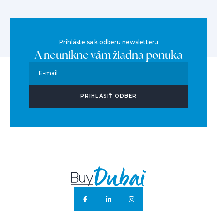
Prihláste sa k odberu newsletteru
A neunikne vám žiadna ponuka
E-mail
PRIHLÁSIŤ ODBER