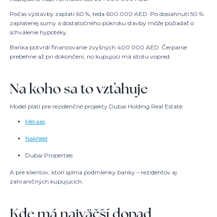
Počas výstavby zaplatí 60 %, teda 600 000 AED. Po dosiahnutí 50 %
zaplatenej sumy a dostatočného pokroku stavby môže požiadať o
schválenie hypotéky.
Banka potvrdí financovanie zvyšných 400 000 AED. Čerpanie
prebehne až pri dokončení, no kupujúci má istotu vopred.
Na koho sa to vzťahuje
Model platí pre rezidenčné projekty Dubai Holding Real Estate:
Meraas
Nakheel
Dubai Properties
A pre klientov, ktorí splnia podmienky banky – rezidentov aj
zahraničných kupujúcich.
Kde má najväčší dopad