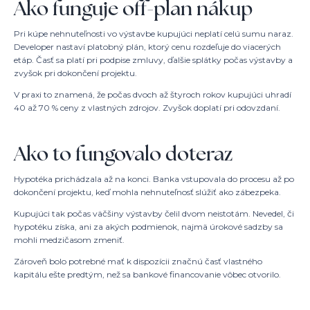
Ako funguje off-plan nákup
Pri kúpe nehnuteľnosti vo výstavbe kupujúci neplatí celú sumu naraz.
Developer nastaví platobný plán, ktorý cenu rozdeľuje do viacerých
etáp. Časť sa platí pri podpise zmluvy, ďalšie splátky počas výstavby a
zvyšok pri dokončení projektu.
V praxi to znamená, že počas dvoch až štyroch rokov kupujúci uhradí
40 až 70 % ceny z vlastných zdrojov. Zvyšok doplatí pri odovzdaní.
Ako to fungovalo doteraz
Hypotéka prichádzala až na konci. Banka vstupovala do procesu až po
dokončení projektu, keď mohla nehnuteľnosť slúžiť ako zábezpeka.
Kupujúci tak počas väčšiny výstavby čelil dvom neistotám. Nevedel, či
hypotéku získa, ani za akých podmienok, najmä úrokové sadzby sa
mohli medzičasom zmeniť.
Zároveň bolo potrebné mať k dispozícii značnú časť vlastného
kapitálu ešte predtým, než sa bankové financovanie vôbec otvorilo.