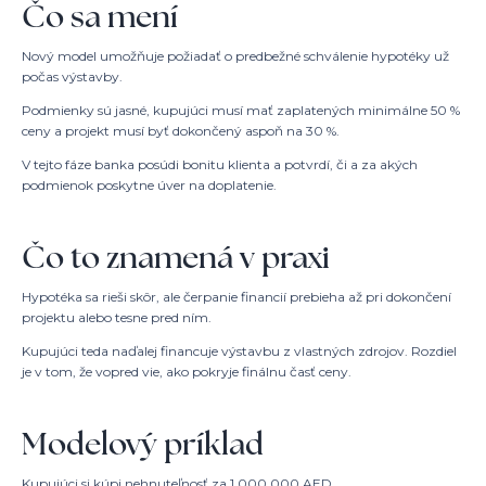
Čo sa mení
Nový model umožňuje požiadať o predbežné schválenie hypotéky už
počas výstavby.
Podmienky sú jasné, kupujúci musí mať zaplatených minimálne 50 %
ceny a projekt musí byť dokončený aspoň na 30 %.
V tejto fáze banka posúdi bonitu klienta a potvrdí, či a za akých
podmienok poskytne úver na doplatenie.
Čo to znamená v praxi
Hypotéka sa rieši skôr, ale čerpanie financií prebieha až pri dokončení
projektu alebo tesne pred ním.
Kupujúci teda naďalej financuje výstavbu z vlastných zdrojov. Rozdiel
je v tom, že vopred vie, ako pokryje finálnu časť ceny.
Modelový príklad
Kupujúci si kúpi nehnuteľnosť za 1 000 000 AED.