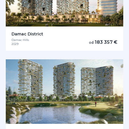
Damac District
Damac Hills
183 357 €
od
2029