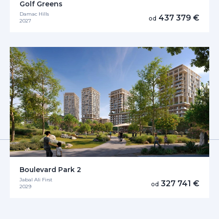
Golf Greens
Damac Hills
437 379 €
od
2027
Boulevard Park 2
Jabal Ali First
327 741 €
od
2029