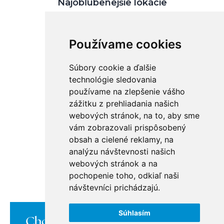
Najobľúbenejšie lokácie
Business Bay
Downtown Dubai
Používame cookies
Dubai Islands
Dubai Marina
Jumeirah Gardens
Súbory cookie a ďalšie
Jumeirah Lake Towers
technológie sledovania
Jumeirah Village Circle (JVC)
používame na zlepšenie vášho
zážitku z prehliadania našich
BuyDubai
webových stránok, na to, aby sme
vám zobrazovali prispôsobený
Kontakt
obsah a cielené reklamy, na
O nás
analýzu návštevnosti našich
Ponuka nehnuteľností v Dubaji
webových stránok a na
Ako prebieha nákup
Ako to funguje v Dubaji
pochopenie toho, odkiaľ naši
Lokality v Dubaji
návštevníci prichádzajú.
Spracovanie osobných údajov
Mapa nehnuteľností
Cookies
Súhlasím
Chcete sa o nás dozvedieť viac?