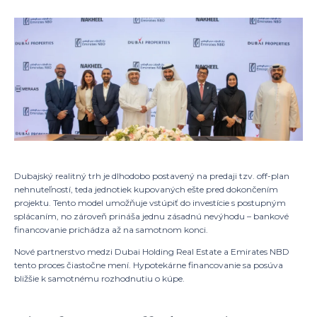
Máte záuje
+42
Dubajský realitný trh je dlhodobo postavený na predaji tzv. off-plan
nehnuteľností, teda jednotiek kupovaných ešte pred dokončením
projektu. Tento model umožňuje vstúpiť do investície s postupným
splácaním, no zároveň prináša jednu zásadnú nevýhodu – bankové
financovanie prichádza až na samotnom konci.
Nové partnerstvo medzi Dubai Holding Real Estate a Emirates NBD
tento proces čiastočne mení. Hypotekárne financovanie sa posúva
bližšie k samotnému rozhodnutiu o kúpe.