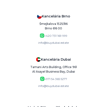
Kancelária Brno
Šmejkalova 1525/86
Brno 616 00
+420 731 169 999
info@buydubai.estate
Kancelária Dubai
Tamani Arts Building, Office 961
Al Asayel Business Bay, Dubai
+971 54 365 5277
info@buydubai.estate