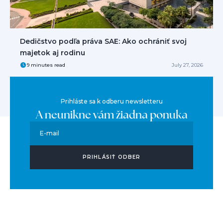
Dedičstvo podľa práva SAE: Ako ochrániť svoj
majetok aj rodinu
9 minutes read
July 27, 2026
Prihláste sa k odberu newsletteru
A neunikne vám žiadna ponuka
E-mail
PRIHLÁSIŤ ODBER