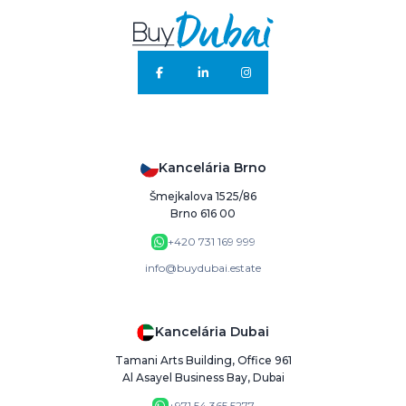
Kancelária Brno
Šmejkalova 1525/86
Brno 616 00
+420 731 169 999
info@buydubai.estate
Kancelária Dubai
Tamani Arts Building, Office 961
Al Asayel Business Bay, Dubai
+971 54 365 5277