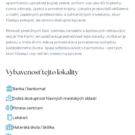
apartmánov uprostred bujnej zelene, pričom viac ako 60 % plochy
tvoria záhrady, jazerá a prírodné krajiny. Lokalita je obzvlášť obľúbená
u rodín, úspešných profesionálov a zahraničných investorov, ktorí
hľadajú pokojné, ale cenovo dostupné bývanie.
Blízkosť prestížnych škôl, wellness zariadení a špičkových reštaurácií,
ako je The Farm, len podčiarkuje jedinečnosť tejto lokality. Al Barari je
jednou z mála štvrtí, kde sa príroda stáva prirodzenou súčasťou
každodenného života. Spája sofistikovanosť s harmóniou – pre tých,
ktorí hľadajú viac než len miesto na bývanie.
Vybavenosť tejto lokality
Banka / bankomat
Dobrá dostupnosť hlavných mestských oblastí
Fitness centrum
Lekáreň
Materská škola / škôlka