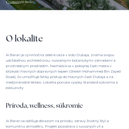
Lokality
Al Barari
O lokalite
Al Barari je výnimočná zelená oáza v srdci Dubaja, známa svojou
udržateľnou architektúrou, rozsiahlymi botanickými záhradami a
prvotriednym prostredím. Nachádza sa v pokojnej časti mesta v
blízkosti hlavných dopravných tepien (Sheikh Mohammed Bin Zayed
Road), čo umožňuje ľahký prístup do hlavných častí Dubaja a na
medzinárodné letisko. Lokalita ponúka vysoký štandard súkromia a
exkluzivity.
Príroda, wellness, súkromie
Al Barari sa odlišuje dôrazom na prírodu, zdravý životný štýl a
komunitnú atmosféru. Projekt pozostáva z luxusných víl a