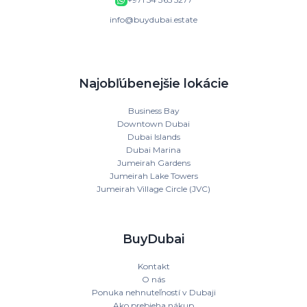
info@buydubai.estate
Najobľúbenejšie lokácie
Business Bay
Downtown Dubai
Dubai Islands
Dubai Marina
Jumeirah Gardens
Jumeirah Lake Towers
Jumeirah Village Circle (JVC)
BuyDubai
Kontakt
O nás
Ponuka nehnuteľností v Dubaji
Ako prebieha nákup