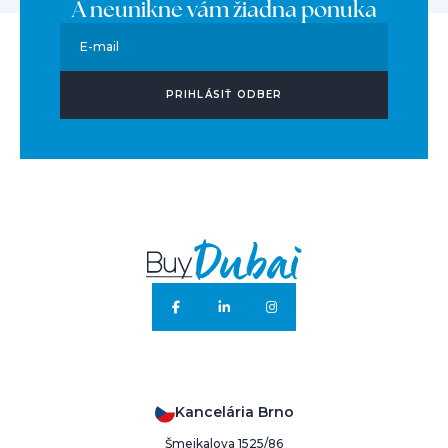
A neunikne vám žiadna ponuka
E-mail
PRIHLÁSIŤ ODBER
Kancelária Brno
Šmejkalova 1525/86