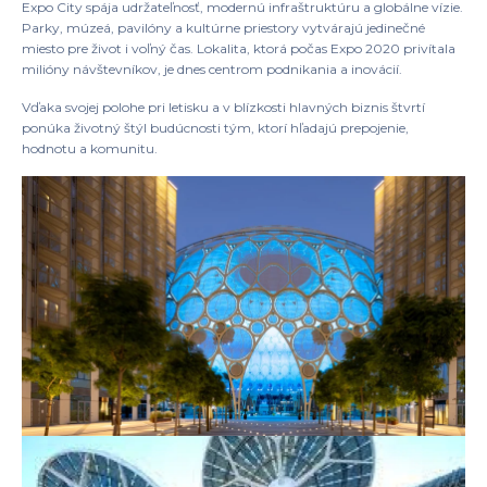
Expo City spája udržateľnosť, modernú infraštruktúru a globálne vízie.
Parky, múzeá, pavilóny a kultúrne priestory vytvárajú jedinečné
miesto pre život i voľný čas. Lokalita, ktorá počas Expo 2020 privítala
milióny návštevníkov, je dnes centrom podnikania a inovácií.
Vďaka svojej polohe pri letisku a v blízkosti hlavných biznis štvrtí
ponúka životný štýl budúcnosti tým, ktorí hľadajú prepojenie,
hodnotu a komunitu.