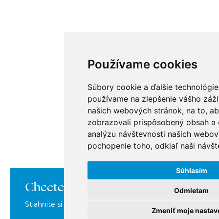
Používame cookies
Súbory cookie a ďalšie technológie
používame na zlepšenie vášho zážit
našich webových stránok, na to, a
zobrazovali prispôsobený obsah a c
analýzu návštevnosti našich webov
pochopenie toho, odkiaľ naši návšte
Súhlasím
Chcete sa o nás dozvedieť viac?
Odmietam
Stiahnite si našu brožúru, kde nájdete všetko o nás na j
Zmeniť moje nastav