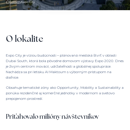
Lokality
Expo City
O lokalite
Expo City je víziou budúcnosti – plánovaná mestská štvrť v oblasti
Dubai South, ktorá bola pôvodne domovom výstavy Expo 2020. Dnes
je živým centrom inovácií, udržateľnosti a globálnej spolupráce.
Nachádza sa pri letisku Al Maktoum s výborným prístupom na
diaľnice.
Obsahuje tematické zóny ako Opportunity, Mobility a Sustainability a
ponúka rezidenčné aj komerčné jednotky v modernom a svetovo
prepojenom prostredí.
Priťahovalo milióny návštevníkov