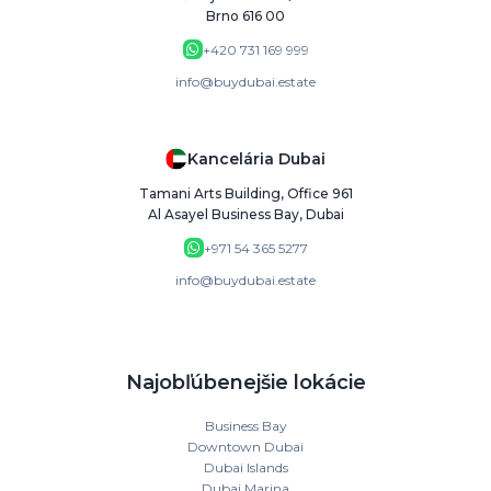
Brno 616 00
+420 731 169 999
info@buydubai.estate
Kancelária Dubai
Tamani Arts Building, Office 961
Al Asayel Business Bay, Dubai
+971 54 365 5277
info@buydubai.estate
Najobľúbenejšie lokácie
Business Bay
Downtown Dubai
Dubai Islands
Dubai Marina