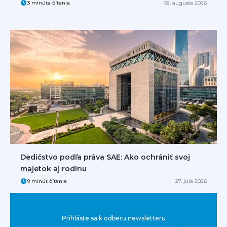
3 minúta čítania
02. augusta 2026
Dedičstvo podľa práva SAE: Ako ochrániť svoj
majetok aj rodinu
9 minút čítania
27. júla 2026
Prihláste sa k odberu newsletteru