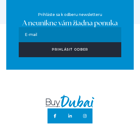
Prihláste sa k odberu newsletteru
A neunikne vám žiadna ponuka
E-mail
PRIHLÁSIŤ ODBER