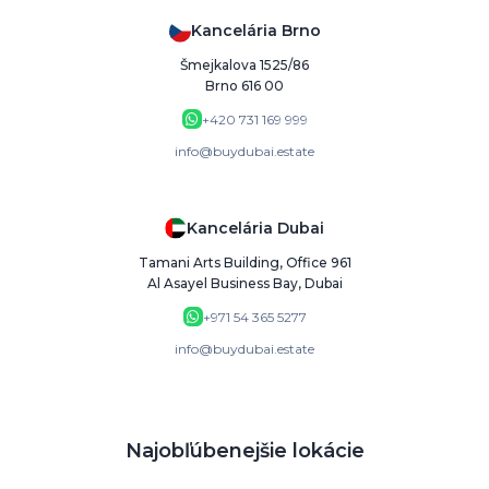
Kancelária Brno
Šmejkalova 1525/86
Brno 616 00
+420 731 169 999
info@buydubai.estate
Kancelária Dubai
Tamani Arts Building, Office 961
Al Asayel Business Bay, Dubai
+971 54 365 5277
info@buydubai.estate
Najobľúbenejšie lokácie