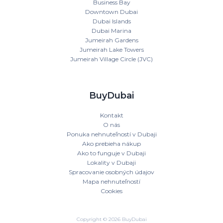
Business Bay
Downtown Dubai
Dubai Islands
Dubai Marina
Jumeirah Gardens
Jumeirah Lake Towers
Jumeirah Village Circle (JVC)
BuyDubai
Kontakt
O nás
Ponuka nehnuteľností v Dubaji
Ako prebieha nákup
Ako to funguje v Dubaji
Lokality v Dubaji
Spracovanie osobných údajov
Mapa nehnuteľností
Cookies
Copyright © 2026 BuyDubai