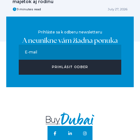
majetok aj rodinu
9 minutes read
July 27, 2026
Prihláste sa k odberu newsletteru
A neunikne vám žiadna ponuka
E-mail
PRIHLÁSIŤ ODBER