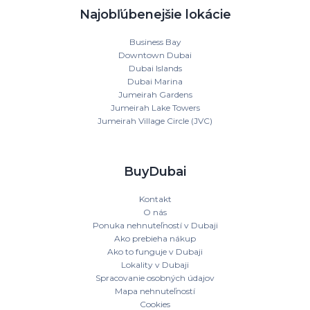
Najobľúbenejšie lokácie
Business Bay
Downtown Dubai
Dubai Islands
Dubai Marina
Jumeirah Gardens
Jumeirah Lake Towers
Jumeirah Village Circle (JVC)
BuyDubai
Kontakt
O nás
Ponuka nehnuteľností v Dubaji
Ako prebieha nákup
Ako to funguje v Dubaji
Lokality v Dubaji
Spracovanie osobných údajov
Mapa nehnuteľností
Cookies