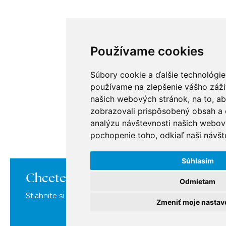
Používame cookies
Súbory cookie a ďalšie technológie
používame na zlepšenie vášho zážit
našich webových stránok, na to, a
zobrazovali prispôsobený obsah a c
analýzu návštevnosti našich webov
pochopenie toho, odkiaľ naši návšte
Súhlasím
Chcete sa o nás dozvedieť viac?
Odmietam
Stiahnite si našu brožúru, kde nájdete všetko o nás na j
Zmeniť moje nastav
STI