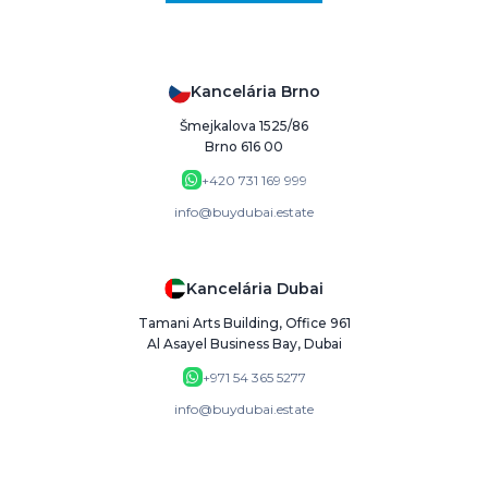
Kancelária Brno
Šmejkalova 1525/86
Brno 616 00
+420 731 169 999
info@buydubai.estate
Kancelária Dubai
Tamani Arts Building, Office 961
Al Asayel Business Bay, Dubai
+971 54 365 5277
info@buydubai.estate