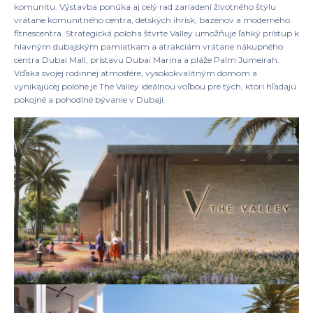
komunitu. Výstavba ponúka aj celý rad zariadení životného štýlu
vrátane komunitného centra, detských ihrísk, bazénov a moderného
fitnescentra. Strategická poloha štvrte Valley umožňuje ľahký prístup k
hlavným dubajským pamiatkam a atrakciám vrátane nákupného
centra Dubai Mall, prístavu Dubai Marina a pláže Palm Jumeirah.
Vďaka svojej rodinnej atmosfére, vysokokvalitným domom a
vynikajúcej polohe je The Valley ideálnou voľbou pre tých, ktorí hľadajú
pokojné a pohodlné bývanie v Dubaji.