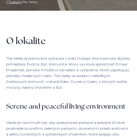
Lokality
The Valley
O lokalite
The Valley je plánovaná výstavba v srdci Dubaja, ktorá ponúka idylický
prímestský životný štýl. Komunita, ktorú vyvinula spoločnosť Emaar
Properties, ponúka množstvo zariadení a vybavenia, ktoré uspokojujú
potreby moderných rodín. The Valley sa skladá z niekoľkých
čiastkových komunít, vrátane Eden, Dunes a Green, z ktorých každá
má svoj vlastný charakter a štýl.
Serene and peaceful living environment
Údolie je navrhnuté tak, aby poskytovalo pokojné a pokojné životné
prostredie so sviežimi zelenými parkami, otvorenými priestranstvami
a sieťou turistických a cyklistických chodníkov, ktoré spájajú celú