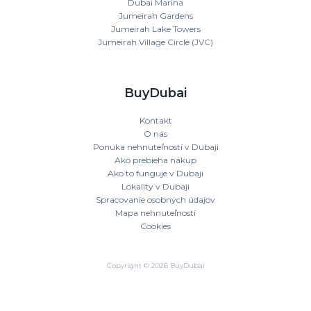
Dubai Marina
Jumeirah Gardens
Jumeirah Lake Towers
Jumeirah Village Circle (JVC)
BuyDubai
Kontakt
O nás
Ponuka nehnuteľností v Dubaji
Ako prebieha nákup
Ako to funguje v Dubaji
Lokality v Dubaji
Spracovanie osobných údajov
Mapa nehnuteľností
Cookies
Copyright © 2026 BuyDubai