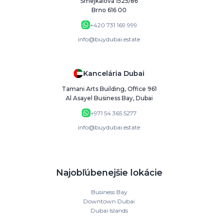
Šmejkalova 1525/86
Brno 616 00
+420 731 169 999
info@buydubai.estate
Kancelária Dubai
Tamani Arts Building, Office 961
Al Asayel Business Bay, Dubai
+971 54 365 5277
info@buydubai.estate
Najobľúbenejšie lokácie
Business Bay
Downtown Dubai
Dubai Islands