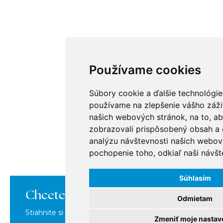
Používame cookies
Súbory cookie a ďalšie technológie
používame na zlepšenie vášho zážit
našich webových stránok, na to, a
zobrazovali prispôsobený obsah a c
analýzu návštevnosti našich webov
pochopenie toho, odkiaľ naši návšte
Súhlasím
Chcete sa o nás dozvedieť viac?
Odmietam
Stiahnite si našu brožúru, kde nájdete všetko o nás na j
Zmeniť moje nastav