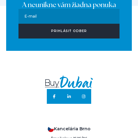
A neunikne vám žiadna ponuka
E-mail
PRIHLÁSIŤ ODBER
Kancelária Brno